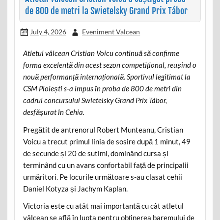
de 800 de metri la Swietelsky Grand Prix Tábor
July 4, 2026
Eveniment Valcean
Atletul vâlcean Cristian Voicu continuă să confirme
forma excelentă din acest sezon competițional, reușind o
nouă performanță internațională. Sportivul legitimat la
CSM Ploiești s-a impus în proba de 800 de metri din
cadrul concursului Swietelsky Grand Prix Tábor,
desfășurat în Cehia.
Pregătit de antrenorul Robert Munteanu, Cristian
Voicu a trecut primul linia de sosire după 1 minut, 49
de secunde și 20 de sutimi, dominând cursa și
terminând cu un avans confortabil față de principalii
urmăritori. Pe locurile următoare s-au clasat cehii
Daniel Kotyza și Jachym Kaplan.
Victoria este cu atât mai importantă cu cât atletul
vâlcean se află în lupta pentru obținerea baremului de