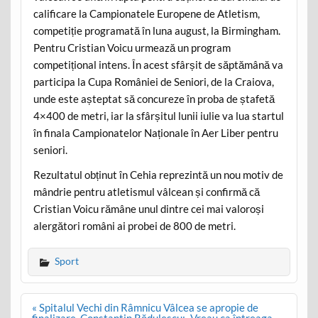
calificare la Campionatele Europene de Atletism,
competiție programată în luna august, la Birmingham.
Pentru Cristian Voicu urmează un program
competițional intens. În acest sfârșit de săptămână va
participa la Cupa României de Seniori, de la Craiova,
unde este așteptat să concureze în proba de ștafetă
4×400 de metri, iar la sfârșitul lunii iulie va lua startul
în finala Campionatelor Naționale în Aer Liber pentru
seniori.
Rezultatul obținut în Cehia reprezintă un nou motiv de
mândrie pentru atletismul vâlcean și confirmă că
Cristian Voicu rămâne unul dintre cei mai valoroși
alergători români ai probei de 800 de metri.
Sport
Post
« Spitalul Vechi din Râmnicu Vâlcea se apropie de
navigation
finalizare. Constantin Rădulescu: „Vreau ca întreaga