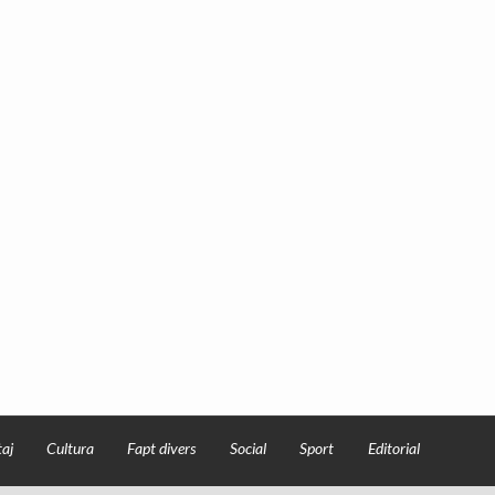
aj
Cultura
Fapt divers
Social
Sport
Editorial