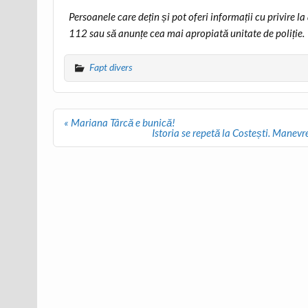
Persoanele care dețin și pot oferi informații cu privire
112 sau să anunțe cea mai apropiată unitate de poliție.
Fapt divers
Post
« Mariana Târcă e bunică!
navigation
Istoria se repetă la Costești. Manev