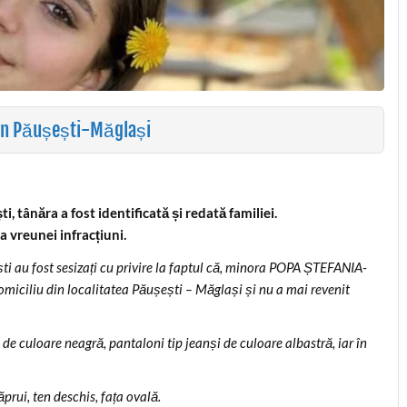
in Păușești-Măglași
, tânăra a fost identificată și redată familiei.
a vreunei infracțiuni.
ești au fost sesizați cu privire la faptul că, minora POPA ȘTEFANIA-
omiciliu din localitatea Păușești – Măglași și nu a mai revenit
de culoare neagră, pantaloni tip jeanși de culoare albastră, iar în
prui, ten deschis, fața ovală.