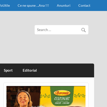
foUtile
Ce ne spune …Ana !!!
Anunturi
Contact
Sport
Editorial