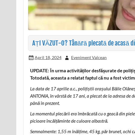
AȚI VĂZUT-O? Tânără plecată de acasă d
April 18, 2024
Eveniment Valcean
UPDATE: În urma activităților desfășurate de polițiști
Totodată, aceasta a relatat faptul că nu a fost victim
La data de 17 aprilie a.c., polițiștii orașului Băile Olăn
ANTONIA, în vârstă de 17 ani, a plecat de la adresa de d
până în prezent.
La momentul plecării era îmbrăcată cu o geacă din piele 
picioare încălțăminte de culoare albastră.
Semnalmente: 1,55 m înălțime, 45 kg, păr brunet, ochi că