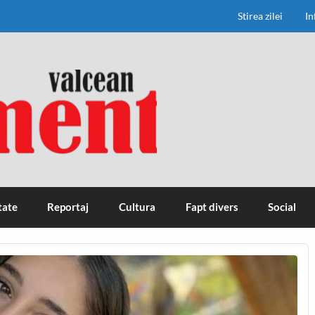
Stirea zilei
In
tate
Reportaj
Cultura
Fapt divers
Social