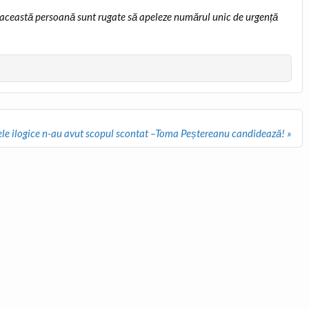
 la această persoană sunt rugate să apeleze numărul unic de urgență
rele ilogice n-au avut scopul scontat –Toma Peștereanu candidează! »