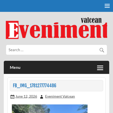
Skip
to
content
Eveniment Valcean
Menu
FB_IMG_1781277774486
June 12, 2026
Eveniment Valcean