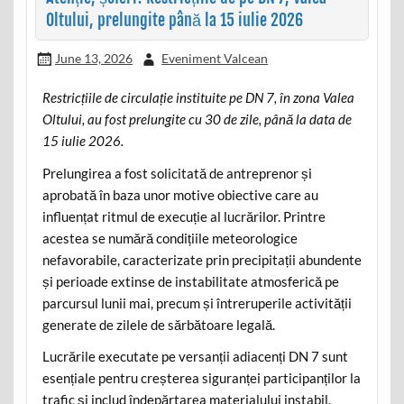
Oltului, prelungite până la 15 iulie 2026
June 13, 2026
Eveniment Valcean
Restricțiile de circulație instituite pe DN 7, în zona Valea
Oltului, au fost prelungite cu 30 de zile, până la data de
15 iulie 2026.
Prelungirea a fost solicitată de antreprenor și
aprobată în baza unor motive obiective care au
influențat ritmul de execuție al lucrărilor. Printre
acestea se numără condițiile meteorologice
nefavorabile, caracterizate prin precipitații abundente
și perioade extinse de instabilitate atmosferică pe
parcursul lunii mai, precum și întreruperile activității
generate de zilele de sărbătoare legală.
Lucrările executate pe versanții adiacenți DN 7 sunt
esențiale pentru creșterea siguranței participanților la
trafic și includ îndepărtarea materialului instabil,