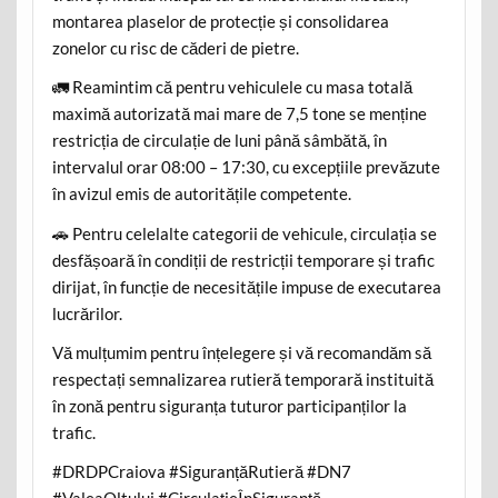
montarea plaselor de protecție și consolidarea
zonelor cu risc de căderi de pietre.
🚛 Reamintim că pentru vehiculele cu masa totală
maximă autorizată mai mare de 7,5 tone se menține
restricția de circulație de luni până sâmbătă, în
intervalul orar 08:00 – 17:30, cu excepțiile prevăzute
în avizul emis de autoritățile competente.
🚗 Pentru celelalte categorii de vehicule, circulația se
desfășoară în condiții de restricții temporare și trafic
dirijat, în funcție de necesitățile impuse de executarea
lucrărilor.
Vă mulțumim pentru înțelegere și vă recomandăm să
respectați semnalizarea rutieră temporară instituită
în zonă pentru siguranța tuturor participanților la
trafic.
#DRDPCraiova #SiguranțăRutieră #DN7