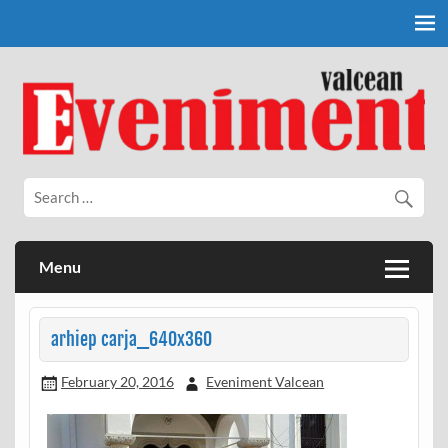
Skip
to
content
Eveniment Valcean
Menu
arhiep carja_640x360
February 20, 2016
Eveniment Valcean