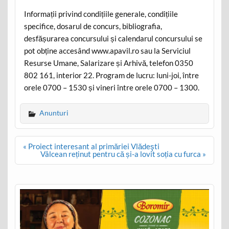
Informații privind condițiile generale, condițiile
specifice, dosarul de concurs, bibliografia,
desfășurarea concursului și calendarul concursului se
pot obține accesând www.apavil.ro sau la Serviciul
Resurse Umane, Salarizare și Arhivă, telefon 0350
802 161, interior 22. Program de lucru: luni-joi, între
orele 0700 – 1530 și vineri între orele 0700 – 1300.
Anunturi
Post
« Proiect interesant al primăriei Vlădeşti
navigation
Vâlcean reținut pentru că și-a lovit soția cu furca »