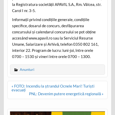
la Registratura societății APAVIL S.A., Rm. Vâlcea, str.
Carol I nr. 3-5.
Informații privind condițiile generale, condițiile
specifice, dosarul de concurs, desfășurarea
concursului și calendarul concursului se pot obține
accesând www.apavil.ro sau la Serviciul Resurse
Umane, Salarizare și Arhivă, telefon 0350 802 161,
interior 22. Program de lucru: luni-joi, între orele
0700 – 1530 și vineri între orele 0700 – 1300.
Anunturi
Post
« FOTO: Incendiu la ștrandul Ocnele Mari! Turiști
navigation
evacuați
PNL: Devenim putere energetică regională »