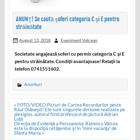
ANUNŢ! Se caută şoferi categoria C şi E pentru
străinătate
August 13, 2018
Eveniment Valcean
Societate angajează soferi cu permis categoria C şi E
pentru străinătate. Condiţii avantajoase! Relaţii la
telefon 0741551602.
Anunturi
Post
« FOTO/VIDEO Picturi de Cartea Recordurilor peste
navigation
Râul Olăneşti! Ele sunt singurele din lume realizate pe
plexiglas, autorul fiind profesorul de pictură Adrian
Luță
Direcţia de Evidenţă a Persoanelor Râmnicu Vâlcea
este la dispoziţia cetăţenilor şi în ”mini-vacanţa” de
Sfânta Maria »