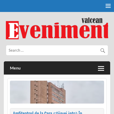
Skip
to
content
Eveniment Valcean
Menu
Amfiteatrul de la Casa Științei intră în