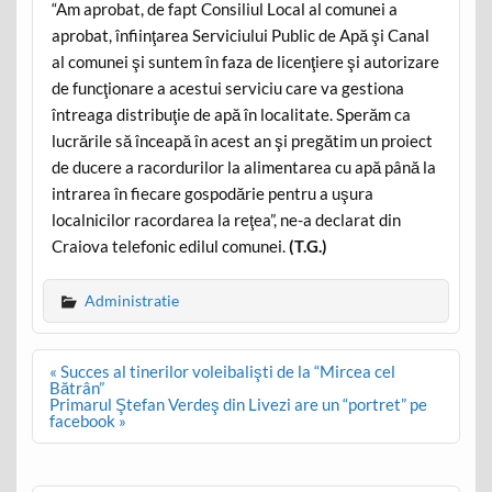
“Am aprobat, de fapt Consiliul Local al comunei a
aprobat, înfiinţarea Serviciului Public de Apă şi Canal
al comunei şi suntem în faza de licenţiere şi autorizare
de funcţionare a acestui serviciu care va gestiona
întreaga distribuţie de apă în localitate. Sperăm ca
lucrările să înceapă în acest an şi pregătim un proiect
de ducere a racordurilor la alimentarea cu apă până la
intrarea în fiecare gospodărie pentru a uşura
localnicilor racordarea la reţea”, ne-a declarat din
Craiova telefonic edilul comunei.
(T.G.)
Administratie
Post
« Succes al tinerilor voleibalişti de la “Mircea cel
navigation
Bătrân”
Primarul Ştefan Verdeş din Livezi are un “portret” pe
facebook »