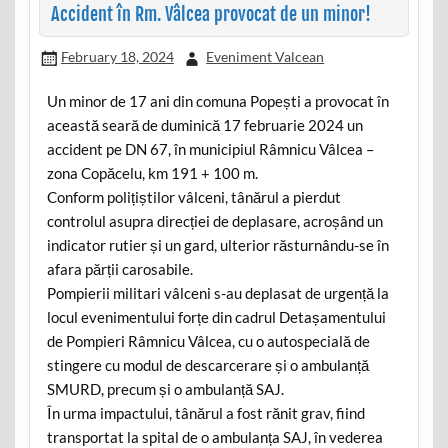
Accident în Rm. Vâlcea provocat de un minor!
February 18, 2024
Eveniment Valcean
Un minor de 17 ani din comuna Popești a provocat în
această seară de duminică 17 februarie 2024 un
accident pe DN 67, în municipiul Râmnicu Vâlcea –
zona Copăcelu, km 191 + 100 m.
Conform polițiștilor vâlceni, tânărul a pierdut
controlul asupra direcției de deplasare, acroșând un
indicator rutier și un gard, ulterior răsturnându-se în
afara părții carosabile.
Pompierii militari vâlceni s-au deplasat de urgență la
locul evenimentului forțe din cadrul Detașamentului
de Pompieri Râmnicu Vâlcea, cu o autospecială de
stingere cu modul de descarcerare și o ambulanță
SMURD, precum și o ambulanță SAJ.
În urma impactului, tânărul a fost rănit grav, fiind
transportat la spital de o ambulanța SAJ, în vederea