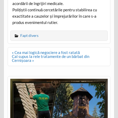
acordării de îngrijiri medicale.
Polițiștii continuă cercetările pentru stabilirea cu
exactitate a cauzelor și împrejurărilor în care s-a
produs evenimentul rutier.
Fapt divers
Post
« Cea mai logică negociere a fost ratată
navigation
Cal supus la rele tratamente de un bărbat din
Cernișoara »