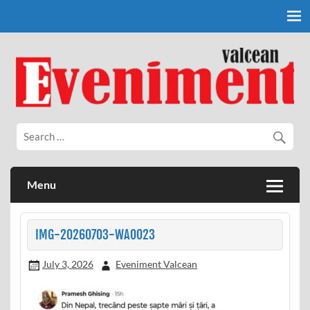
Skip
to
content
Eveniment Valcean
Menu
IMG-20260703-WA0023
July 3, 2026
Eveniment Valcean