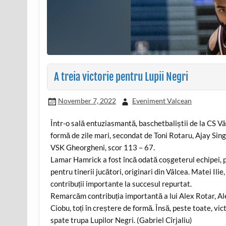
A treia victorie pentru Lupii Negri
November 7, 2022
Eveniment Valcean
Într-o sală entuziasmantă, baschetbaliștii de la CS V
formă de zile mari, secondat de Toni Rotaru, Ajay Sing
VSK Gheorgheni, scor 113 – 67.
Lamar Hamrick a fost încă odată coșgeterul echipei, p
pentru tinerii jucători, originari din Vâlcea. Matei I
contribuții importante la succesul repurtat.
Remarcăm contribuția importantă a lui Alex Rotar, Al
Ciobu, toți în creștere de formă. Însă, peste toate, vic
spate trupa Lupilor Negri. (Gabriel Cîrjaliu)