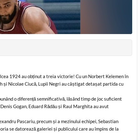
âlcea 1924 au obținut a treia victorie! Cu un Norbert Kelemen în
h și Nicolae Ciucă, Lupii Negri au câștigat detașat partida cu
unând o diferență semnificativă, lăsând timp de joc suficient
lie, Denis Gogan, Eduard Rădău și Raul Marghita au avut
exandru Pascariu, precum și a mezinului echipei, Sebastian
toria se datorează galeriei și publicului care au împins de la