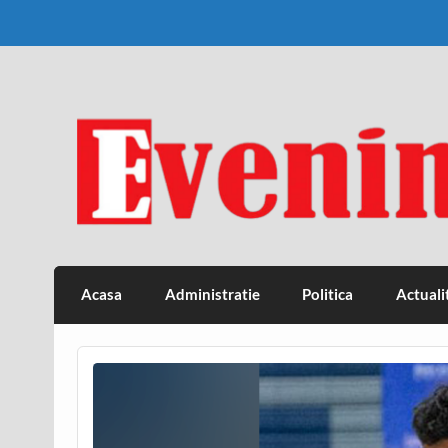
Skip
to
content
Eveniment Valcean
Acasa
Administratie
Politica
Actuali