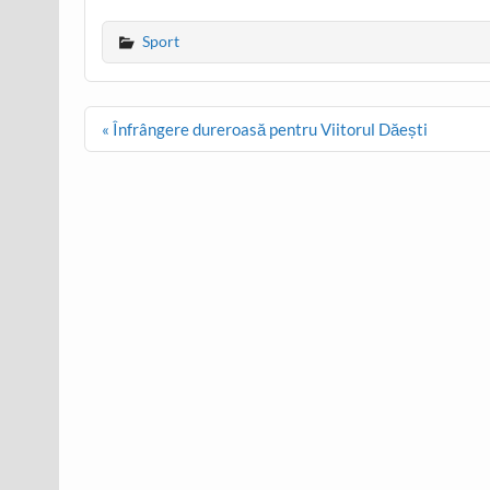
Sport
Post
« Înfrângere dureroasă pentru Viitorul Dăești
navigation