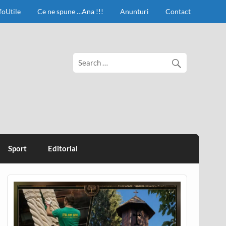
foUtile
Ce ne spune …Ana !!!
Anunturi
Contact
Sport
Editorial