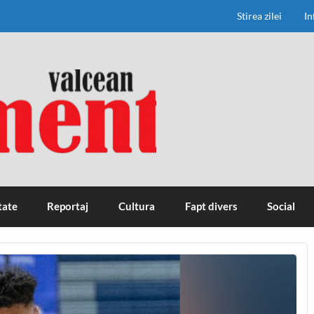
Stirea zilei
In
tate
Reportaj
Cultura
Fapt divers
Social