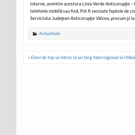
Interne, amintim acestora Linia Verde Anticorupţie – 
telefonie mobilă sau fixă. Pot fi sesizate faptele de
Serviciului Judeţean Anticorupţie Vâlcea, precum şi l
Actualitate
Post
« Elevi de top se întrec la un târg interregional la Olăn
navigation