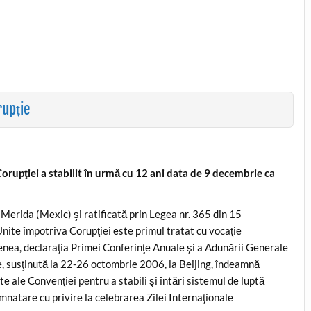
rupție
orupţiei a stabilit în urmă cu 12 ani data de 9 decembrie ca
erida (Mexic) şi ratificată prin Legea nr. 365 din 15
nite împotriva Corupţiei este primul tratat cu vocaţie
enea, declaraţia Primei Conferinţe Anuale şi a Adunării Generale
ie, susţinută la 22-26 octombrie 2006, la Beijing, îndeamnă
e ale Convenţiei pentru a stabili şi întări sistemul de luptă
mnatare cu privire la celebrarea Zilei Internaţionale