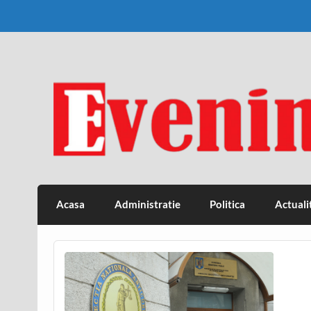
Skip
to
content
Eveniment Valcean
Acasa
Administratie
Politica
Actuali