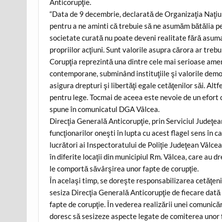
Anticorupţie.
“Data de 9 decembrie, declarată de Organizaţia Naţiun
pentru a ne aminti că trebuie să ne asumăm bătălia pe
societate curată nu poate deveni realitate fără asumar
propriilor acţiuni. Sunt valorile asupra cărora ar trebui
Corupţia reprezintă una dintre cele mai serioase ameni
contemporane, subminând instituţiile şi valorile democ
asigura drepturi şi libertăţi egale cetăţenilor săi. Alt
pentru lege. Tocmai de aceea este nevoie de un efort 
spune în comunicatul DGA Vâlcea.
Direcţia Generală Anticorupţie, prin Serviciul Judeţea
funcţionarilor oneşti în lupta cu acest flagel sens în
lucrători ai Inspectoratului de Poliţie Judeţean Vâlce
în diferite locaţii din municipiul Rm. Vâlcea, care au d
le comportă săvârşirea unor fapte de corupţie.
În acelaşi timp, se doreşte responsabilizarea cetăţenilo
sesiza Direcţia Generală Anticorupţie de fiecare dată 
fapte de corupţie. În vederea realizării unei comunicări
doresc să sesizeze aspecte legate de comiterea unor f