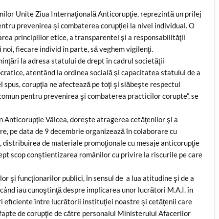
ilor Unite Ziua Internaţională Anticorupţie, reprezintă un prilej
ntru prevenirea şi combaterea corupţiei la nivel individual. O
ea principiilor etice, a transparentei şi a responsabilităţii
 noi, fiecare individ în parte, să veghem vigilenţi.
nţări la adresa statului de drept în cadrul societăţii
ratice, atentând la ordinea socială şi capacitatea statului de a
fel spus, corupţia ne afectează pe toţi şi slăbeşte respectul
comun pentru prevenirea şi combaterea practicilor corupte”, se
n Anticorupţie Vâlcea, doreşte atragerea cetăţenilor şi a
 care, pe data de 9 decembrie organizează în colaborare cu
a, distribuirea de materiale promoţionale cu mesaje anticorupţie
rept scop conştientizarea românilor cu privire la riscurile pe care
r şi funcţionarilor publici, în sensul de a lua atitudine şi de a
când iau cunoştinţă despre implicarea unor lucrători M.A.I. în
 eficiente între lucrătorii instituţiei noastre şi cetăţenii care
apte de corupţie de către personalul Ministerului Afacerilor