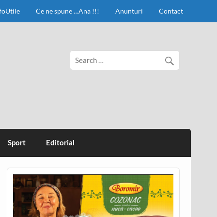
foUtile
Ce ne spune …Ana !!!
Anunturi
Contact
Sport
Editorial