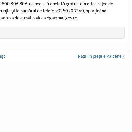
0800.806.806, ce poate fi apelată gratuit din orice reţea de
 corupţie şi la numărul de telefon 0250703260, aparţinând
a adresa de e-mail valcea.dga@mai.gov.ro.
eşti
Razii în piețele vâlcene »