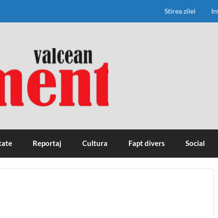
Stirea zilei
In
tate
Reportaj
Cultura
Fapt divers
Social