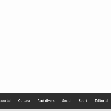
eportaj
Cultura
Fapt divers
Social
Sport
Editorial