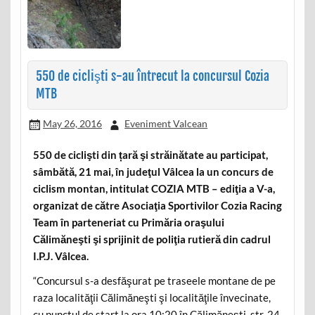
550 de ciclişti s-au întrecut la concursul Cozia
MTB
May 26, 2016
Eveniment Valcean
550 de ciclişti din țară şi străinătate au participat,
sâmbătă, 21 mai, în judeţul Vâlcea la un concurs de
ciclism montan, intitulat COZIA MTB – ediţia a V-a,
organizat de către Asociaţia Sportivilor Cozia Racing
Team în parteneriat cu Primăria oraşului
Călimăneşti şi sprijinit de poliţia rutieră din cadrul
I.P.J. Vâlcea.
“Concursul s-a desfăşurat pe traseele montane de pe
raza localităţii Călimăneşti şi localităţile învecinate,
cu punctul de start la ora 10:20 în Călimăneşti, str. 24