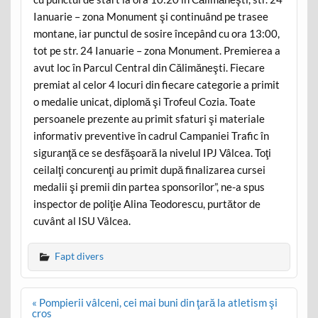
Ianuarie – zona Monument şi continuând pe trasee
montane, iar punctul de sosire începând cu ora 13:00,
tot pe str. 24 Ianuarie – zona Monument. Premierea a
avut loc în Parcul Central din Călimăneşti. Fiecare
premiat al celor 4 locuri din fiecare categorie a primit
o medalie unicat, diplomă şi Trofeul Cozia. Toate
persoanele prezente au primit sfaturi şi materiale
informativ preventive în cadrul Campaniei Trafic în
siguranţă ce se desfăşoară la nivelul IPJ Vâlcea. Toţi
ceilalţi concurenţi au primit după finalizarea cursei
medalii şi premii din partea sponsorilor”, ne-a spus
inspector de poliţie Alina Teodorescu, purtător de
cuvânt al ISU Vâlcea.
Fapt divers
Post
« Pompierii vâlceni, cei mai buni din ţară la atletism şi
navigation
cros