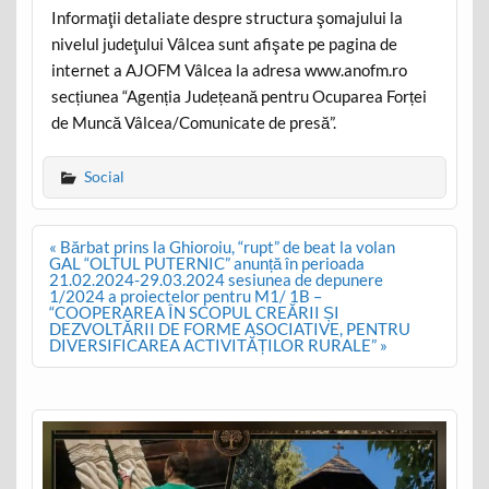
Informaţii detaliate despre structura şomajului la
nivelul judeţului Vâlcea sunt afişate pe pagina de
internet a AJOFM Vâlcea la adresa www.anofm.ro
secțiunea “Agenția Județeană pentru Ocuparea Forței
de Muncă Vâlcea/Comunicate de presă”.
Social
Post
« Bărbat prins la Ghioroiu, “rupt” de beat la volan
navigation
GAL “OLTUL PUTERNIC” anunță în perioada
21.02.2024-29.03.2024 sesiunea de depunere
1/2024 a proiectelor pentru M1/ 1B –
“COOPERAREA ÎN SCOPUL CREĂRII ȘI
DEZVOLTĂRII DE FORME ASOCIATIVE, PENTRU
DIVERSIFICAREA ACTIVITĂȚILOR RURALE” »