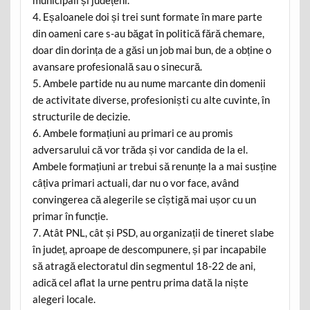
4. Eșaloanele doi și trei sunt formate în mare parte
din oameni care s-au băgat în politică fără chemare,
doar din dorința de a găsi un job mai bun, de a obține o
avansare profesională sau o sinecură.
5. Ambele partide nu au nume marcante din domenii
de activitate diverse, profesioniști cu alte cuvinte, în
structurile de decizie.
6. Ambele formațiuni au primari ce au promis
adversarului că vor trăda și vor candida de la el.
Ambele formațiuni ar trebui să renunțe la a mai susține
câțiva primari actuali, dar nu o vor face, având
convingerea că alegerile se cîștigă mai ușor cu un
primar în funcție.
7. Atât PNL, cât și PSD, au organizații de tineret slabe
în județ, aproape de descompunere, și par incapabile
să atragă electoratul din segmentul 18-22 de ani,
adică cel aflat la urne pentru prima dată la niște
alegeri locale.