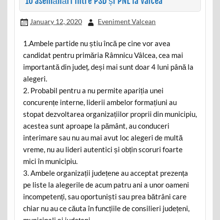
10 asemănări între PSD și PNL la Vâlcea
January 12, 2020
Eveniment Valcean
1.Ambele partide nu știu încă pe cine vor avea
candidat pentru primăria Râmnicu Vâlcea, cea mai
importantă din județ, deși mai sunt doar 4 luni până la
alegeri.
2. Probabil pentru a nu permite apariția unei
concurențe interne, liderii ambelor formațiuni au
stopat dezvoltarea organizațiilor proprii din municipiu,
acestea sunt aproape la pământ, au conduceri
interimare sau nu au mai avut loc alegeri de multă
vreme, nu au lideri autentici și obțin scoruri foarte
mici în municipiu.
3. Ambele organizații județene au acceptat prezența
pe liste la alegerile de acum patru ani a unor oameni
incompetenți, sau oportuniști sau prea bătrâni care
chiar nu au ce căuta în funcțiile de consilieri județeni,
municipali și județeni.