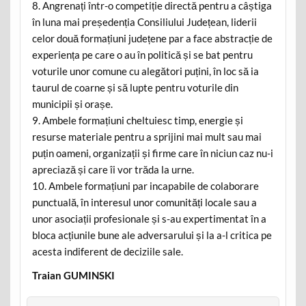
8. Angrenați într-o competiție directă pentru a câștiga
în luna mai președenția Consiliului Județean, liderii
celor două formațiuni județene par a face abstracție de
experiența pe care o au în politică și se bat pentru
voturile unor comune cu alegători puțini, în loc să ia
taurul de coarne și să lupte pentru voturile din
municipii și orașe.
9. Ambele formațiuni cheltuiesc timp, energie și
resurse materiale pentru a sprijini mai mult sau mai
puțin oameni, organizații și firme care în niciun caz nu-i
apreciază și care îi vor trăda la urne.
10. Ambele formațiuni par incapabile de colaborare
punctuală, în interesul unor comunități locale sau a
unor asociații profesionale și s-au expertimentat în a
bloca acțiunile bune ale adversarului și la a-l critica pe
acesta indiferent de deciziile sale.
Traian GUMINSKI