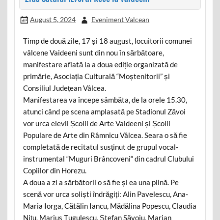
August 5, 2024
Eveniment Valcean
Timp de două zile, 17 și 18 august, locuitorii comunei
vâlcene Vaideeni sunt din nou în sărbătoare,
manifestare aflată la a doua ediție organizată de
primărie, Asociația Culturală “Moștenitorii” și
Consiliul Județean Vâlcea.
Manifestarea va începe sâmbăta, de la orele 15.30,
atunci când pe scena amplasată pe Stadionul Zăvoi
vor urca elevii Școlii de Arte Vaideeni și Școlii
Populare de Arte din Râmnicu Vâlcea. Seara o să fie
completată de recitatul susținut de grupul vocal-
instrumental “Muguri Brâncoveni“ din cadrul Clubului
Copiilor din Horezu.
A doua a zi a sărbătorii o să fie și ea una plină. Pe
scenă vor urca soliști îndrăgiți: Alin Pavelescu, Ana-
Maria Iorga, Cătălin Iancu, Mădălina Popescu, Claudia
Nițu, Marius Țugulescu, Ștefan Săvoiu, Marian