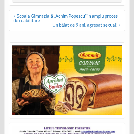
Post
« Școala Gimnazială „Achim Popescu” în amplu proces
navigation
de reabilitare
Un băiat de 9 ani, agresat sexual! »