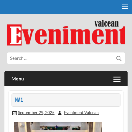
Skip
to
content
Eveniment Valcean
Menu
NA1
September 29, 2025
Eveniment Valcean