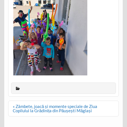
Post
« Zâmbete, joacă și momente speciale de Ziua
navigation
Copilului la Grădinița din Păușești Măglași