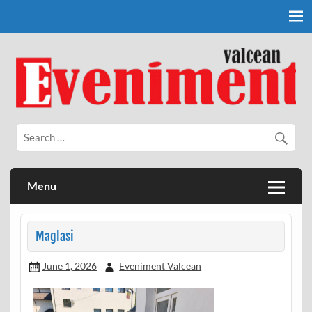
Skip
to
content
Eveniment Valcean
Menu
Maglasi
June 1, 2026
Eveniment Valcean