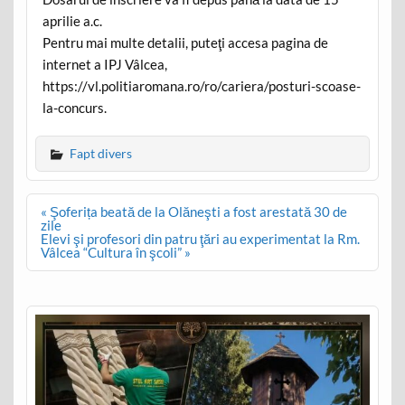
aprilie a.c.
Pentru mai multe detalii, puteţi accesa pagina de
internet a IPJ Vâlcea,
https://vl.politiaromana.ro/ro/cariera/posturi-scoase-
la-concurs.
Fapt divers
Post
« Şoferița beată de la Olăneşti a fost arestată 30 de
navigation
zile
Elevi şi profesori din patru ţări au experimentat la Rm.
Vâlcea “Cultura în şcoli” »