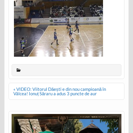
Post
« VIDEO: Viitorul Dăești e din nou campioană în
navigation
Vâlcea! Ionuț Săraru a adus 3 puncte de aur