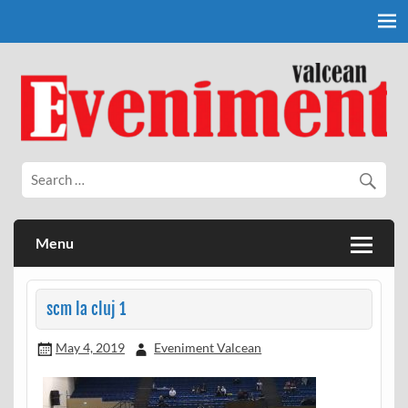
Skip
to
content
Eveniment Valcean
Menu
scm la cluj 1
May 4, 2019
Eveniment Valcean