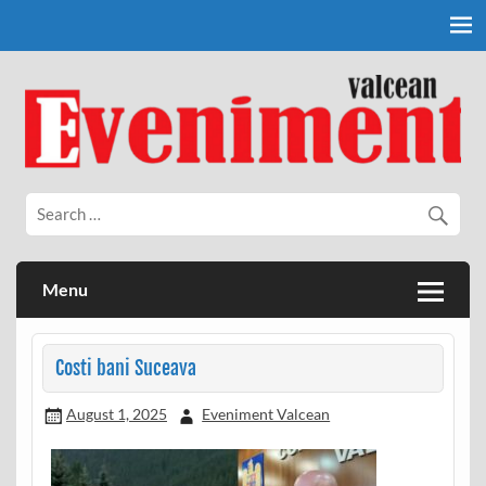
Skip
to
content
Eveniment Valcean
Menu
Costi bani Suceava
August 1, 2025
Eveniment Valcean