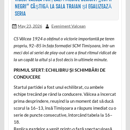
NEGRI” CÂȘTIGĂ LA SALA TRAIAN ȘI EGALIZEAZĂ
SERIA
May 23, 2026
Eveniment Valcean
CS Vâlcea 1924 a obținut o victorie importantă pe teren
propriu, 92–85 în fața formației SCM Timișoara, într-un
meci doi al seriei de play-out care a ținut ritmul ridicat de
la un capăt la altul și a fost decis în ultimele minute.
PRIMUL SFERT: ECHILIBRU ȘI SCHIMBĂRI DE
CONDUCERE
Startul partidei a fost unul echilibrat, cu ambele
echipe trecând pe rând la conducere. Vâlcea a încercat
prima desprindere, reușind la un moment dat să ducă
scorul la 16–13, însă Timișoara a răspuns imediat cu o
serie de puncte consecutive, întorcând tabela la 16–
18.
Replica gazdelor a venit printr-o fază spectaculoasă