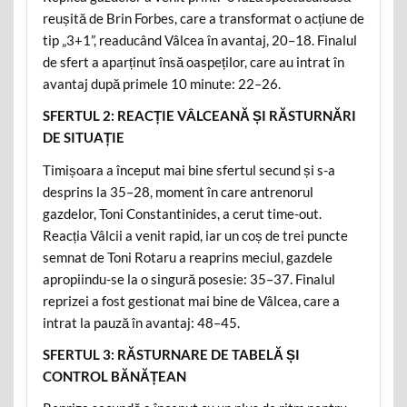
reușită de Brin Forbes, care a transformat o acțiune de
tip „3+1”, readucând Vâlcea în avantaj, 20–18. Finalul
de sfert a aparținut însă oaspeților, care au intrat în
avantaj după primele 10 minute: 22–26.
SFERTUL 2: REACȚIE VÂLCEANĂ ȘI RĂSTURNĂRI
DE SITUAȚIE
Timișoara a început mai bine sfertul secund și s-a
desprins la 35–28, moment în care antrenorul
gazdelor, Toni Constantinides, a cerut time-out.
Reacția Vâlcii a venit rapid, iar un coș de trei puncte
semnat de Toni Rotaru a reaprins meciul, gazdele
apropiindu-se la o singură posesie: 35–37. Finalul
reprizei a fost gestionat mai bine de Vâlcea, care a
intrat la pauză în avantaj: 48–45.
SFERTUL 3: RĂSTURNARE DE TABELĂ ȘI
CONTROL BĂNĂȚEAN