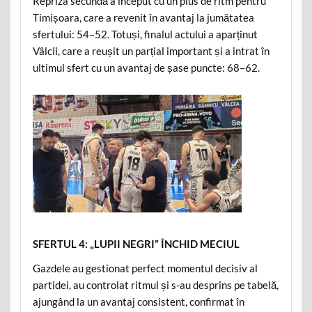
Repriza secundă a început cu un plus de ritm pentru
Timișoara, care a revenit în avantaj la jumătatea
sfertului: 54–52. Totuși, finalul actului a aparținut
Vâlcii, care a reușit un parțial important și a intrat în
ultimul sfert cu un avantaj de șase puncte: 68–62.
SFERTUL 4: „LUPII NEGRI” ÎNCHID MECIUL
Gazdele au gestionat perfect momentul decisiv al
partidei, au controlat ritmul și s-au desprins pe tabelă,
ajungând la un avantaj consistent, confirmat în