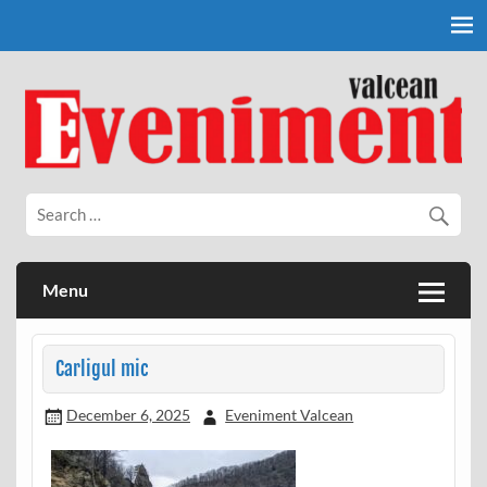
Skip
to
content
Eveniment Valcean
Menu
Carligul mic
December 6, 2025
Eveniment Valcean