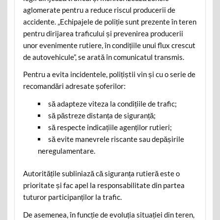
aglomerate pentru a reduce riscul producerii de
accidente. „Echipajele de poliție sunt prezente în teren
pentru dirijarea traficului și prevenirea producerii
unor evenimente rutiere, în condițiile unui flux crescut
de autovehicule”, se arată în comunicatul transmis.
Pentru a evita incidentele, polițiștii vin și cu o serie de
recomandări adresate șoferilor:
să adapteze viteza la condițiile de trafic;
să păstreze distanța de siguranță;
să respecte indicațiile agenților rutieri;
să evite manevrele riscante sau depășirile
neregulamentare.
Autoritățile subliniază că siguranța rutieră este o
prioritate și fac apel la responsabilitate din partea
tuturor participanților la trafic.
De asemenea, în funcție de evoluția situației din teren,