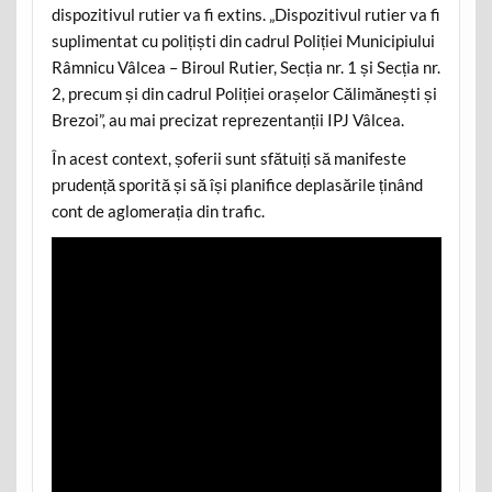
dispozitivul rutier va fi extins. „Dispozitivul rutier va fi
suplimentat cu polițiști din cadrul Poliției Municipiului
Râmnicu Vâlcea – Biroul Rutier, Secția nr. 1 și Secția nr.
2, precum și din cadrul Poliției orașelor Călimănești și
Brezoi”, au mai precizat reprezentanții IPJ Vâlcea.
În acest context, șoferii sunt sfătuiți să manifeste
prudență sporită și să își planifice deplasările ținând
cont de aglomerația din trafic.