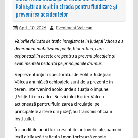
Polițiștii au ieșit în stradă pentru fluidizare și
prevenirea accidentelor
April 10, 2026
Eveniment Valcean
Valorile ridicate de trafic înregistrate în județul Vâlcea au
determinat mobilizarea polițiștilor rutieri, care
acționează în aceste ore pentru a preveni blocajele și
evenimentele nedorite pe principalele drumuri.
Reprezentanții Inspectoratul de Poliție Județean
Vâlcea anunță că echipajele sunt deja prezente în
teren, intervenind acolo unde situația o impune.
„Polițiștii din cadrul Serviciului Rutier Vâlcea
acționează pentru fluidizarea circulației pe
principalele artere din județ”, au transmis oficialii
instituției.
În condițiile unui flux crescut de autovehicule, oamenii
legii dirijează traficul și monitorizează zonele