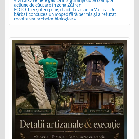
Post
« VIDEO Femeie găsită în siguranță după o amplă
navigation
acțiune de căutare în zona Zătreni
FOTO Trei șoferi prinși băuți la volan în Vâlcea. Un
bărbat conducea un moped fără permis și a refuzat
recoltarea probelor biologice »