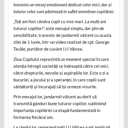
transmis un mesaj emoționant dedicat celor mici, dar și
tuturor celor care păstrează în suflet amintirea copilăriei.
„Toți am fost cândva copii cu vise mari. La mulți ani
tuturor copiilor!”, este mesajul simplu, dar plin de
sensibilitate, transmis de jandarmii vâlceni cu ocazia
zilei de 1 Iunie, într-un video realizat de cpt. George
Tacăle, purtător de cuvânt IJJ Vâlcea.
Ziua Copilului reprezintă un moment special în care
atenția întregii societăți se îndreaptă către cei mici,
către drepturile, nevoile și aspirațiile lor. Este o zi a
bucuriei, a jocului și a speranței, în care copiii sunt
sărbătoriți și încurajați să își urmeze visurile.
Prin mesajul lor, jandarmii vâlceni au dorit să
transmită gânduri bune tuturor copiilor, subliniind
importanța copilăriei ca etapă fundamentală în
formarea fiecărui om.
La rândul lor, reprezentanții IJJ Vâlcea sunt implicați