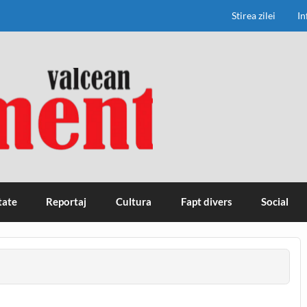
Stirea zilei
In
tate
Reportaj
Cultura
Fapt divers
Social