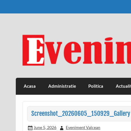
Skip
to
content
Eveniment Valcean
Acasa
Administratie
Politica
Actuali
Screenshot_20260605_150929_Gallery
June 5, 2026
Eveniment Valcean