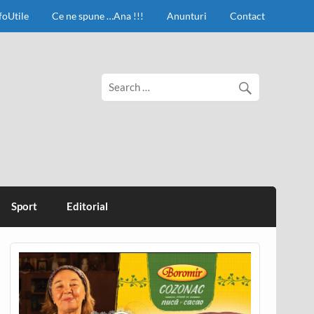
foUtile
Ce ne spune …Ana !!!
Anunturi
Contact
Sport
Editorial