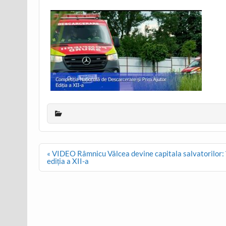
Post
« VIDEO Râmnicu Vâlcea devine capitala salvatorilor: 
navigation
ediția a XII-a