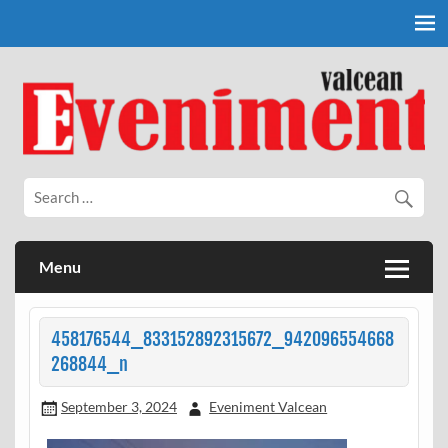
Skip
to
content
Eveniment Valcean
Menu
458176544_833152892315672_942096554668
268844_n
September 3, 2024
Eveniment Valcean