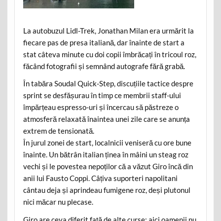
La autobuzul Lidl-Trek, Jonathan Milan era urmărit la
fiecare pas de presa italiană, dar înainte de start a
stat câteva minute cu doi copii îmbrăcați în tricoul roz,
făcând fotografii și semnând autografe fără grabă.
În tabăra Soudal Quick-Step, discuțiile tactice despre
sprint se desfășurau în timp ce membrii staff-ului
împărțeau espresso-uri și încercau să păstreze o
atmosferă relaxată înaintea unei zile care se anunța
extrem de tensionată.
În jurul zonei de start, localnicii veniseră cu ore bune
înainte. Un bătrân italian ținea în mâini un steag roz
vechi și le povestea nepoților că a văzut Giro încă din
anii lui Fausto Coppi. Câțiva suporteri napolitani
cântau deja și aprindeau fumigene roz, deși plutonul
nici măcar nu plecase.
Giro are ceva diferit față de alte curse: aici oamenii nu