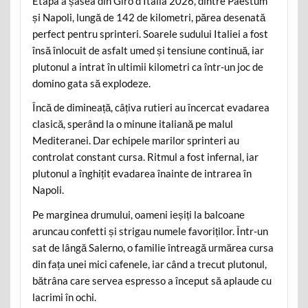
Etapa a șasea din Giro d’Italia 2026, dintre Paestum
și Napoli, lungă de 142 de kilometri, părea desenată
perfect pentru sprinteri. Soarele sudului Italiei a fost
însă înlocuit de asfalt umed și tensiune continuă, iar
plutonul a intrat în ultimii kilometri ca într-un joc de
domino gata să explodeze.
Încă de dimineață, câțiva rutieri au încercat evadarea
clasică, sperând la o minune italiană pe malul
Mediteranei. Dar echipele marilor sprinteri au
controlat constant cursa. Ritmul a fost infernal, iar
plutonul a înghițit evadarea înainte de intrarea în
Napoli.
Pe marginea drumului, oameni ieșiți la balcoane
aruncau confetti și strigau numele favoriților. Într-un
sat de lângă Salerno, o familie întreagă urmărea cursa
din fața unei mici cafenele, iar când a trecut plutonul,
bătrâna care servea espresso a început să aplaude cu
lacrimi în ochi.