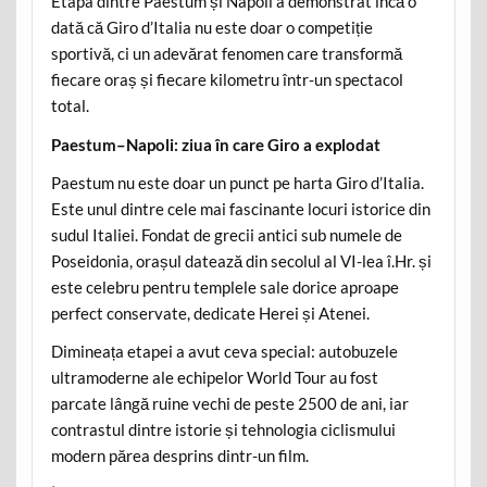
Etapa dintre Paestum și Napoli a demonstrat încă o
dată că Giro d’Italia nu este doar o competiție
sportivă, ci un adevărat fenomen care transformă
fiecare oraș și fiecare kilometru într-un spectacol
total.
Paestum–Napoli: ziua în care Giro a explodat
Paestum nu este doar un punct pe harta Giro d’Italia.
Este unul dintre cele mai fascinante locuri istorice din
sudul Italiei. Fondat de grecii antici sub numele de
Poseidonia, orașul datează din secolul al VI-lea î.Hr. și
este celebru pentru templele sale dorice aproape
perfect conservate, dedicate Herei și Atenei.
Dimineața etapei a avut ceva special: autobuzele
ultramoderne ale echipelor World Tour au fost
parcate lângă ruine vechi de peste 2500 de ani, iar
contrastul dintre istorie și tehnologia ciclismului
modern părea desprins dintr-un film.