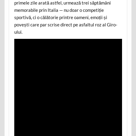
primele zile arată astfel, urmează trei săptămâni
memorabile prin Italia — nu doar o competiție
sportivă, ci o călătorie printre oameni, emoții și
povești care par scrise direct pe asfaltul roz al Giro-
ului.