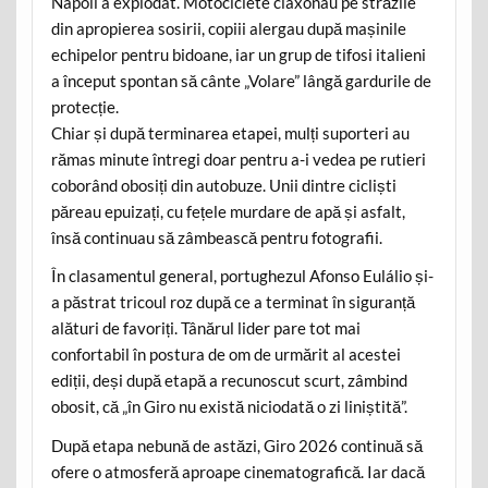
Napoli a explodat. Motociclete claxonau pe străzile
din apropierea sosirii, copiii alergau după mașinile
echipelor pentru bidoane, iar un grup de tifosi italieni
a început spontan să cânte „Volare” lângă gardurile de
protecție.
Chiar și după terminarea etapei, mulți suporteri au
rămas minute întregi doar pentru a-i vedea pe rutieri
coborând obosiți din autobuze. Unii dintre cicliști
păreau epuizați, cu fețele murdare de apă și asfalt,
însă continuau să zâmbească pentru fotografii.
În clasamentul general, portughezul Afonso Eulálio și-
a păstrat tricoul roz după ce a terminat în siguranță
alături de favoriți. Tânărul lider pare tot mai
confortabil în postura de om de urmărit al acestei
ediții, deși după etapă a recunoscut scurt, zâmbind
obosit, că „în Giro nu există niciodată o zi liniștită”.
După etapa nebună de astăzi, Giro 2026 continuă să
ofere o atmosferă aproape cinematografică. Iar dacă