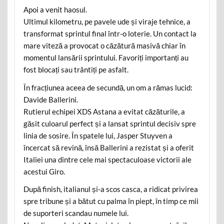
Apoi a venit haosul.
Ultimul kilometru, pe pavele ude și viraje tehnice, a
transformat sprintul final într-o loterie. Un contact la
mare viteză a provocat o căzătură masivă chiar în
momentul lansării sprintului. Favoriți importanți au
fost blocați sau trântiți pe asfalt.
În fracțiunea aceea de secundă, un om a rămas lucid:
Davide Ballerini.
Rutierul echipei XDS Astana a evitat căzăturile, a
găsit culoarul perfect și a lansat sprintul decisiv spre
linia de sosire. În spatele lui, Jasper Stuyven a
încercat să revină, însă Ballerini a rezistat și a oferit
Italiei una dintre cele mai spectaculoase victorii ale
acestui Giro.
După finish, italianul și-a scos casca, a ridicat privirea
spre tribune și a bătut cu palma în piept, în timp ce mii
de suporteri scandau numele lui.