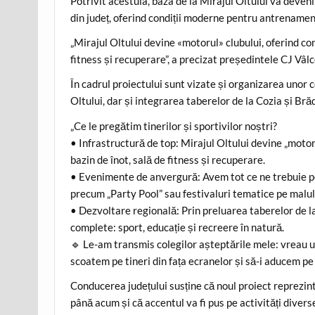
Potrivit acestuia, baza de la Mirajul Oltului va deven
din județ, oferind condiții moderne pentru antrenament
„Mirajul Oltului devine «motorul» clubului, oferind co
fitness și recuperare”, a precizat președintele CJ Vâlc
În cadrul proiectului sunt vizate și organizarea unor 
Oltului, dar și integrarea taberelor de la Cozia și Bră
„Ce le pregătim tinerilor și sportivilor noștri?
• Infrastructură de top: Mirajul Oltului devine „motor
bazin de înot, sală de fitness și recuperare.
• ​Evenimente de anvergură: Avem tot ce ne trebuie pe
precum „Party Pool” sau festivaluri tematice pe malul
• ​Dezvoltare regională: Prin preluarea taberelor de l
complete: sport, educație și recreere în natură.
🔹️ Le-am transmis colegilor așteptările mele: vreau un 
scoatem pe tineri din fața ecranelor și să-i aducem pe
Conducerea județului susține că noul proiect reprezin
până acum și că accentul va fi pus pe activități diverse