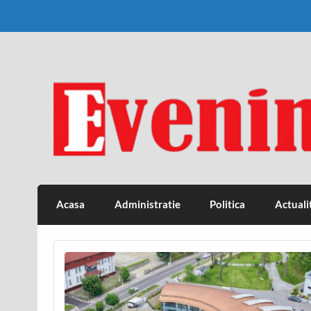
Skip
to
content
Eveniment Valcean
Acasa
Administratie
Politica
Actuali