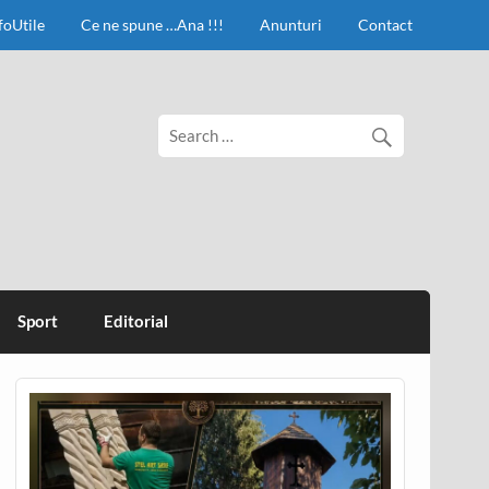
foUtile
Ce ne spune …Ana !!!
Anunturi
Contact
Sport
Editorial