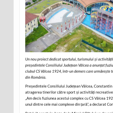
Un nou proiect dedicat sportului, turismului și activităț
președintele Consiliului Județean Vâlcea a anunțat fuz
clubul CS Vâlcea 1924, într-un demers care urmărește tr
din România.
Președintele Consiliului Județean Vâlcea, Constantin R
atragerea tinerilor către sport și activități recreative
„Am decis fuziunea acestui complex cu CS Vâlcea 1924
unul dintre cele mai complexe din țară”, a declarat C