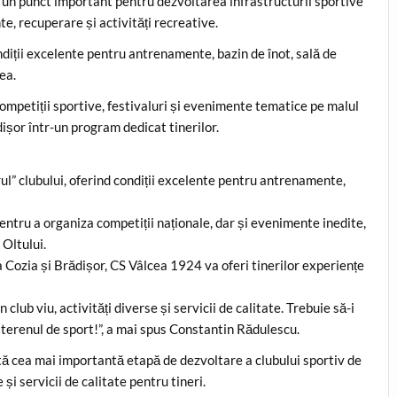
i un punct important pentru dezvoltarea infrastructurii sportive
e, recuperare și activități recreative.
ndiții excelente pentru antrenamente, bazin de înot, sală de
ea.
competiții sportive, festivaluri și evenimente tematice pe malul
dișor într-un program dedicat tinerilor.
ul” clubului, oferind condiții excelente pentru antrenamente,
ntru a organiza competiții naționale, dar și evenimente inedite,
 Oltului.
a Cozia și Brădișor, CS Vâlcea 1924 va oferi tinerilor experiențe
club viu, activități diverse și servicii de calitate. Trebuie să-i
 terenul de sport!”, a mai spus Constantin Rădulescu.
tă cea mai importantă etapă de dezvoltare a clubului sportiv de
 și servicii de calitate pentru tineri.