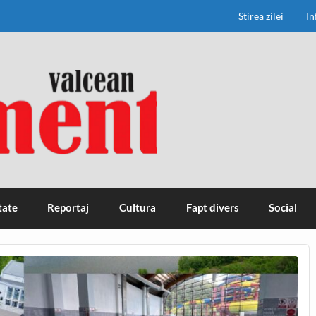
Stirea zilei
In
tate
Reportaj
Cultura
Fapt divers
Social