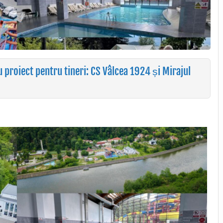
proiect pentru tineri: CS Vâlcea 1924 și Mirajul