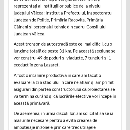
reprezentați ai instituțiilor publice de la nivelul
județului Vâlcea: Instituția Prefectului, Inspectoratul
Județean de Poliție, Primăria Racovița, Primăria
Câineni și personalul tehnic din cadrul Consiliului
Județean Vâlcea.
Acest tronson de autostradă este cel mai dificil, cu o
lungime totală de peste 31 km. Pe această secțiune se
vor construi 49 de poduri și viaducte, 7 tuneluri și 1
ecoduct în zona Lazaret.
A fost o întâlnire productivă în care am făcut o
evaluare la zi a stadiului în care ne aflăm și am primit
asigurări din partea constructorului că proiectarea se
va termina curând și că lucrările efective vor începe în
această primăvară.
De asemenea, în urma discuțiilor, am solicitat să se ia
măsurile necesare pentru a evita crearea de
ambuteiaje în zonele prin care trec utilajele