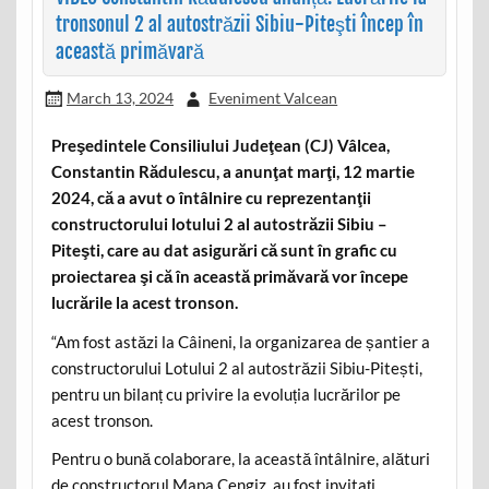
tronsonul 2 al autostrăzii Sibiu-Piteşti încep în
această primăvară
March 13, 2024
Eveniment Valcean
Preşedintele Consiliului Judeţean (CJ) Vâlcea,
Constantin Rădulescu, a anunţat marţi, 12 martie
2024, că a avut o întâlnire cu reprezentanţii
constructorului lotului 2 al autostrăzii Sibiu –
Piteşti, care au dat asigurări că sunt în grafic cu
proiectarea şi că în această primăvară vor începe
lucrările la acest tronson.
“Am fost astăzi la Câineni, la organizarea de șantier a
constructorului Lotului 2 al autostrăzii Sibiu-Pitești,
pentru un bilanț cu privire la evoluția lucrărilor pe
acest tronson.
Pentru o bună colaborare, la această întâlnire, alături
de constructorul Mapa Cengiz, au fost invitați