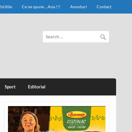
foUtile
Ce ne spune …Ana !!!
Anunturi
Contact
Sport
Editorial