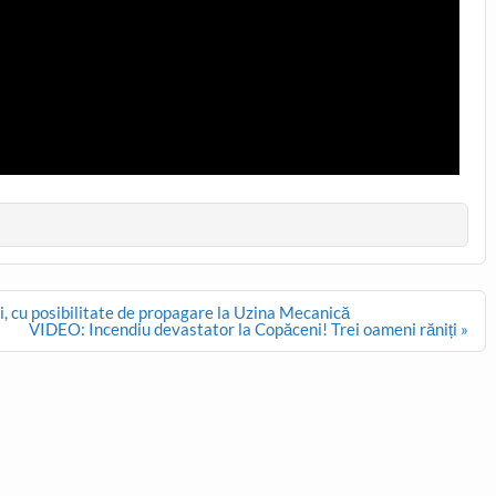
i, cu posibilitate de propagare la Uzina Mecanică
VIDEO: Incendiu devastator la Copăceni! Trei oameni răniți »