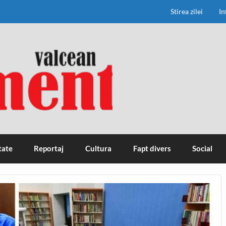
Stirea zilei
In
tate
Reportaj
Cultura
Fapt divers
Social