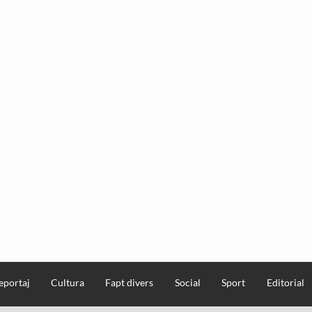
eportaj
Cultura
Fapt divers
Social
Sport
Editorial