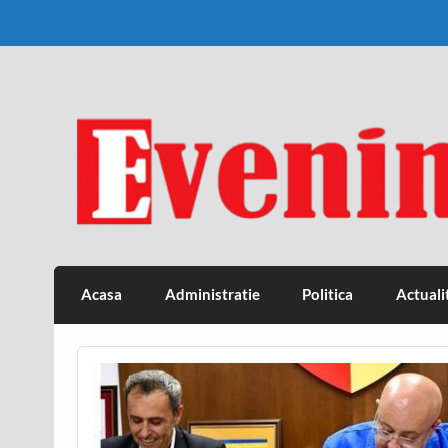
Skip
to
content
Eveniment Valcean
Acasa
Administratie
Politica
Actuali