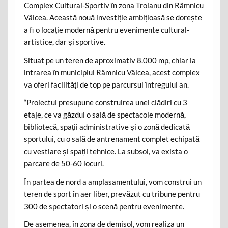
Complex Cultural-Sportiv în zona Troianu din Râmnicu
Vâlcea. Această nouă investiție ambițioasă se dorește
a fi o locație modernă pentru evenimente cultural-
artistice, dar și sportive.
Situat pe un teren de aproximativ 8.000 mp, chiar la
intrarea în municipiul Râmnicu Vâlcea, acest complex
va oferi facilități de top pe parcursul întregului an.
“Proiectul presupune construirea unei clădiri cu 3
etaje, ce va găzdui o sală de spectacole modernă,
bibliotecă, spații administrative și o zonă dedicată
sportului, cu o sală de antrenament complet echipată
cu vestiare și spații tehnice. La subsol, va exista o
parcare de 50-60 locuri.
În partea de nord a amplasamentului, vom construi un
teren de sport în aer liber, prevăzut cu tribune pentru
300 de spectatori și o scenă pentru evenimente.
De asemenea, în zona de demisol, vom realiza un