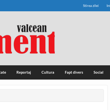
Stirea zilei
In
tate
Reportaj
Cultura
Fapt divers
Social