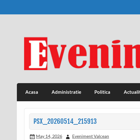
Skip
to
content
Eveniment Valcean
Acasa
Administratie
Politica
Actuali
PSX_20260514_215913
May 14, 2026
Eveniment Valcean