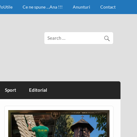
foUtile
Ce ne spune …Ana !!!
Anunturi
Contact
Sport
Editorial