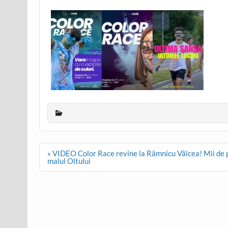
Post
« VIDEO Color Race revine la Râmnicu Vâlcea! Mii de pa
navigation
malul Oltului