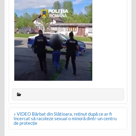
Post
« VIDEO Bărbat din Slătioara, reținut după ce ar fi
navigation
încercat să racoleze sexual o minoră dintr-un centru
de protecție