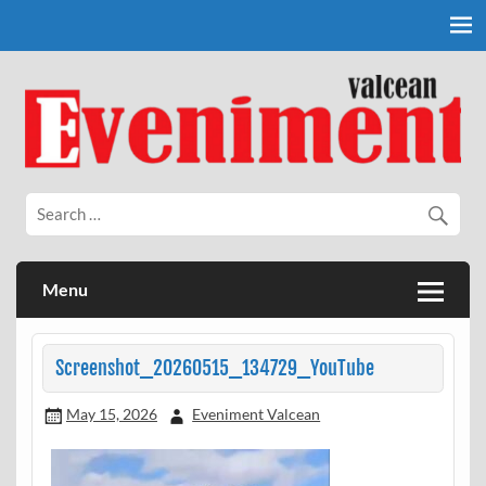
Skip
to
content
Eveniment Valcean
Menu
Screenshot_20260515_134729_YouTube
May 15, 2026
Eveniment Valcean