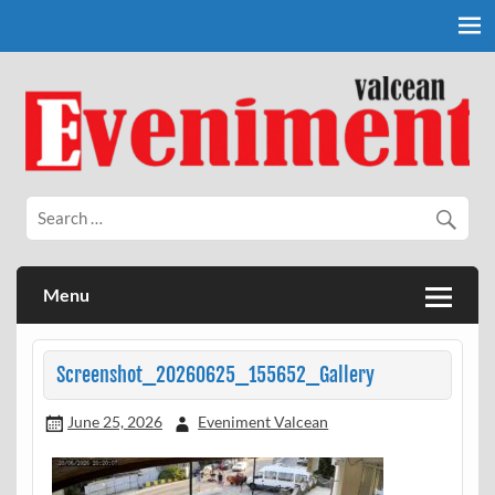
Skip
to
content
Eveniment Valcean
Menu
Screenshot_20260625_155652_Gallery
June 25, 2026
Eveniment Valcean