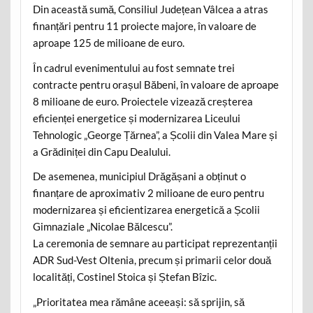
Din această sumă, Consiliul Județean Vâlcea a atras
finanțări pentru 11 proiecte majore, în valoare de
aproape 125 de milioane de euro.
În cadrul evenimentului au fost semnate trei
contracte pentru orașul Băbeni, în valoare de aproape
8 milioane de euro. Proiectele vizează creșterea
eficienței energetice și modernizarea Liceului
Tehnologic „George Țărnea”, a Școlii din Valea Mare și
a Grădiniței din Capu Dealului.
De asemenea, municipiul Drăgășani a obținut o
finanțare de aproximativ 2 milioane de euro pentru
modernizarea și eficientizarea energetică a Școlii
Gimnaziale „Nicolae Bălcescu”.
La ceremonia de semnare au participat reprezentanții
ADR Sud-Vest Oltenia, precum și primarii celor două
localități, Costinel Stoica și Ștefan Bîzic.
„Prioritatea mea rămâne aceeași: să sprijin, să