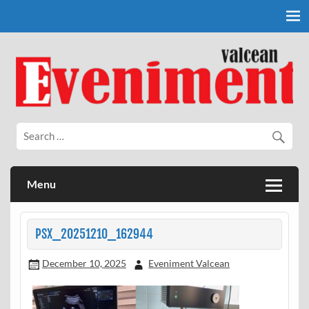
Skip
to
content
Eveniment Valcean
Menu
PSX_20251210_162944
December 10, 2025
Eveniment Valcean