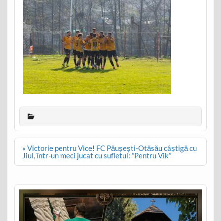
Post
« Victorie pentru Vice! FC Păușești-Otăsău câștigă cu
navigation
Jiul, într-un meci jucat cu sufletul: ”Pentru Vik”