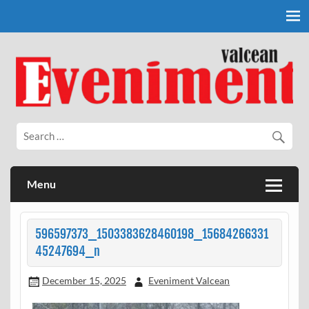
Skip
to
content
Eveniment Valcean
Menu
596597373_1503383628460198_15684266331
45247694_n
December 15, 2025
Eveniment Valcean