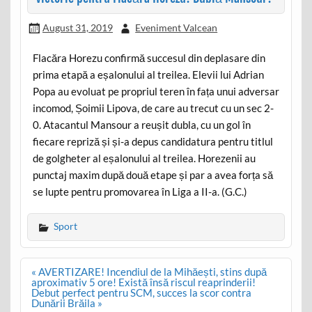
August 31, 2019
Eveniment Valcean
Flacăra Horezu confirmă succesul din deplasare din
prima etapă a eșalonului al treilea. Elevii lui Adrian
Popa au evoluat pe propriul teren în fața unui adversar
incomod, Șoimii Lipova, de care au trecut cu un sec 2-
0. Atacantul Mansour a reușit dubla, cu un gol în
fiecare repriză și și-a depus candidatura pentru titlul
de golgheter al eșalonului al treilea. Horezenii au
punctaj maxim după două etape și par a avea forța să
se lupte pentru promovarea în Liga a II-a. (G.C.)
Sport
Post
« AVERTIZARE! Incendiul de la Mihăești, stins după
navigation
aproximativ 5 ore! Există însă riscul reaprinderii!
Debut perfect pentru SCM, succes la scor contra
Dunării Brăila »