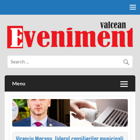
Skip
to
content
Eveniment Valcean
Menu
Vicenţiu Mocanu, liderul consilierilor municipali