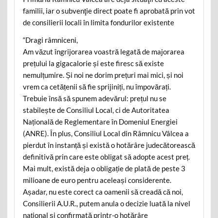
familii, iar o subvenţie direct poate fi aprobată prin vot
de consilierii locali în limita fondurilor existente
“Dragi râmniceni,
Am văzut îngrijorarea voastră legată de majorarea
prețului la gigacalorie și este firesc să existe
nemulțumire. Și noi ne dorim prețuri mai mici, și noi
vrem ca cetățenii să fie sprijiniți, nu împovărați.
Trebuie însă să spunem adevărul: prețul nu se
stabilește de Consiliul Local, ci de Autoritatea
Națională de Reglementare în Domeniul Energiei
(ANRE). În plus, Consiliul Local din Râmnicu Vâlcea a
pierdut în instanță și există o hotărâre judecătorească
definitivă prin care este obligat să adopte acest preț.
Mai mult, există deja o obligație de plată de peste 3
milioane de euro pentru aceleași considerente.
Așadar, nu este corect ca oamenii să creadă că noi,
Consilierii A.U.R., putem anula o decizie luată la nivel
național și confirmată printr-o hotărâre