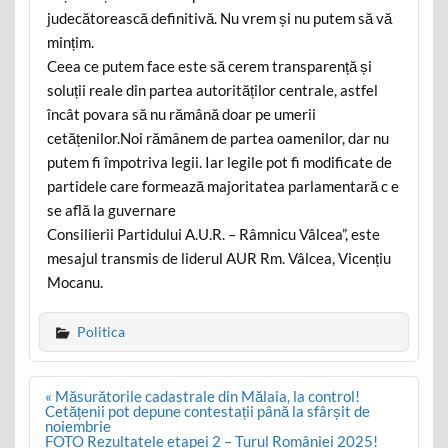
judecătorească definitivă. Nu vrem și nu putem să vă
mințim.
Ceea ce putem face este să cerem transparență și
soluții reale din partea autorităților centrale, astfel
încât povara să nu rămână doar pe umerii
cetățenilor.Noi rămânem de partea oamenilor, dar nu
putem fi împotriva legii. Iar legile pot fi modificate de
partidele care formează majoritatea parlamentară c e
se află la guvernare
Consilierii Partidului A.U.R. – Râmnicu Vâlcea”, este
mesajul transmis de liderul AUR Rm. Vâlcea, Vicențiu
Mocanu.
Politica
Post
« Măsurătorile cadastrale din Mălaia, la control!
navigation
Cetățenii pot depune contestații până la sfârșit de
noiembrie
FOTO Rezultatele etapei 2 – Turul României 2025!