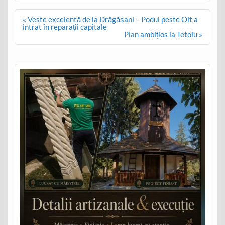
Post
« Veste excelentă de la Drăgășani – Podul peste Olt a
navigation
intrat în reparații capitale
Plan ambițios la Tetoiu »