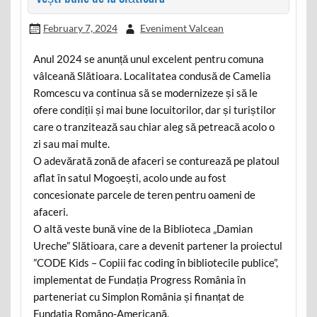
February 7, 2024
Eveniment Valcean
Anul 2024 se anunță unul excelent pentru comuna
vâlceană Slătioara. Localitatea condusă de Camelia
Romcescu va continua să se modernizeze și să le
ofere condiții și mai bune locuitorilor, dar și turiștilor
care o tranzitează sau chiar aleg să petreacă acolo o
zi sau mai multe.
O adevărată zonă de afaceri se conturează pe platoul
aflat în satul Mogoești, acolo unde au fost
concesionate parcele de teren pentru oameni de
afaceri.
O altă veste bună vine de la Biblioteca „Damian
Ureche” Slătioara, care a devenit partener la proiectul
”CODE Kids – Copiii fac coding în bibliotecile publice”,
implementat de Fundația Progress România în
parteneriat cu Simplon România și finanțat de
Fundația Româno-Americană.