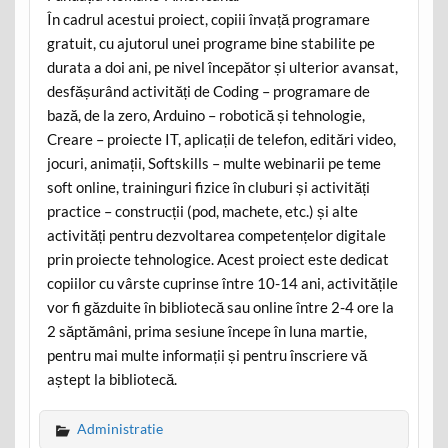
În cadrul acestui proiect, copiii învață programare
gratuit, cu ajutorul unei programe bine stabilite pe
durata a doi ani, pe nivel începător și ulterior avansat,
desfășurând activități de Coding – programare de
bază, de la zero, Arduino – robotică și tehnologie,
Creare – proiecte IT, aplicații de telefon, editări video,
jocuri, animații, Softskills – multe webinarii pe teme
soft online, traininguri fizice în cluburi și activități
practice – construcții (pod, machete, etc.) și alte
activități pentru dezvoltarea competențelor digitale
prin proiecte tehnologice. Acest proiect este dedicat
copiilor cu vârste cuprinse între 10-14 ani, activitățile
vor fi găzduite în bibliotecă sau online între 2-4 ore la
2 săptămâni, prima sesiune începe în luna martie,
pentru mai multe informații și pentru înscriere vă
aștept la bibliotecă.
Administratie