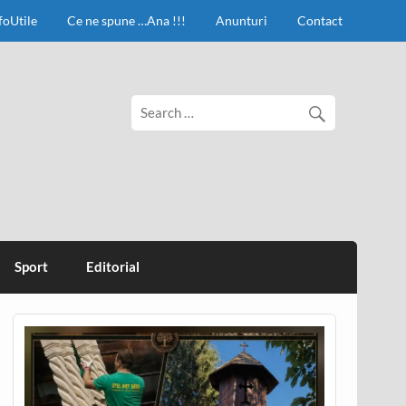
foUtile
Ce ne spune …Ana !!!
Anunturi
Contact
Sport
Editorial