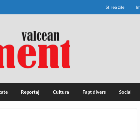
Stirea zilei
In
tate
Reportaj
Cultura
Fapt divers
Social