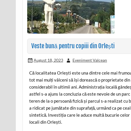
Veste bună pentru copiii din Orlești
August 18, 2023
Eveniment Valcean
Că localitatea Orlești este una dintre cele mai frumoa
tot mai mulți vâlceni să își dorească o proprietate din
considerabil în ultimii ani. Administrația locală gânde
astfel s-a ajuns la concluzia că este nevoie de un parc
teren de la o persoană fizică și parcul s-a realizat cu 
a ridicat pe jumătate din suprafață, urmând ca pe cea
sintetică. Investiția care le aduce multă bucurie celor 
locali din Orlești.