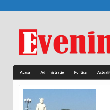
Skip
to
content
Eveniment Valcean
Acasa
Administratie
Politica
Actuali