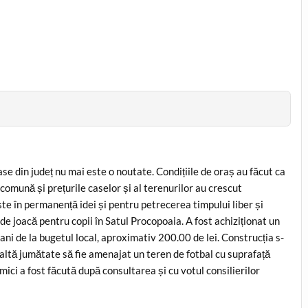
se din județ nu mai este o noutate. Condițiile de oraș au făcut ca
 comună și prețurile caselor și al terenurilor au crescut
ște în permanență idei și pentru petrecerea timpului liber și
 de joacă pentru copii în Satul Procopoaia. A fost achiziționat un
bani de la bugetul local, aproximativ 200.00 de lei. Construcția s-
laltă jumătate să fie amenajat un teren de fotbal cu suprafață
mici a fost făcută după consultarea și cu votul consilierilor