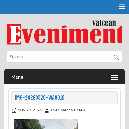
Skip
to
content
Eveniment Valcean
Menu
IMG-20260529-WA0019
May 29, 2026
Eveniment Valcean