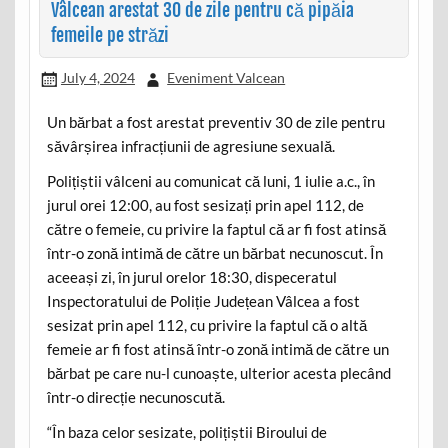
Vâlcean arestat 30 de zile pentru că pipăia
femeile pe străzi
July 4, 2024
Eveniment Valcean
Un bărbat a fost arestat preventiv 30 de zile pentru
săvârșirea infracțiunii de agresiune sexuală.
Polițiștii vâlceni au comunicat că luni, 1 iulie a.c., în
jurul orei 12:00, au fost sesizați prin apel 112, de
către o femeie, cu privire la faptul că ar fi fost atinsă
într-o zonă intimă de către un bărbat necunoscut. În
aceeași zi, în jurul orelor 18:30, dispeceratul
Inspectoratului de Poliție Județean Vâlcea a fost
sesizat prin apel 112, cu privire la faptul că o altă
femeie ar fi fost atinsă într-o zonă intimă de către un
bărbat pe care nu-l cunoaște, ulterior acesta plecând
într-o direcție necunoscută.
“În baza celor sesizate, polițiștii Biroului de