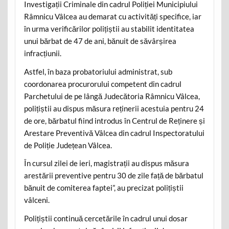
Investigații Criminale din cadrul Poliției Municipiului
Râmnicu Vâlcea au demarat cu activități specifice, iar
în urma verificărilor polițiștii au stabilit identitatea
unui bărbat de 47 de ani, bănuit de săvârșirea
infracțiunii.
Astfel, în baza probatoriului administrat, sub
coordonarea procurorului competent din cadrul
Parchetului de pe lângă Judecătoria Râmnicu Vâlcea,
polițiștii au dispus măsura reținerii acestuia pentru 24
de ore, bărbatul fiind introdus în Centrul de Reținere și
Arestare Preventivă Vâlcea din cadrul Inspectoratului
de Poliție Județean Vâlcea.
În cursul zilei de ieri, magistrații au dispus măsura
arestării preventive pentru 30 de zile față de bărbatul
bănuit de comiterea faptei”, au precizat polițiștii
vâlceni.
Polițiștii continuă cercetările în cadrul unui dosar