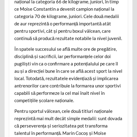
național la categoria 66 de kilograme, juniori, în timp
ce Moise Constantin a devenit campion național la
categoria 70 de kilograme, juniori. Cele două medalii
de aur reprezintă o performanță importantă atât
pentru sportivi, cât și pentru boxul vâlcean, care
continuă să producă rezultate notabile la nivel juvenil.
În spatele succesului se află multe ore de pregătire,
disciplină și sacrificii, iar performanțele celor doi
pugiliști vin ca o confirmare a potențialului pe care îl
au și a direcției bune în care se află acest sport la nivel
local. Totodată, rezultatele evidențiază și implicarea
antrenorilor care contribuie la formarea unor sportivi
capabili să performeze la cel mai înalt nivel în
competițiile școlare naționale.
Pentru sportul vâlcean, cele două titluri naționale
reprezintă mai mult decât simple medalii: sunt dovada
că perseverența și seriozitatea pot transforma
talentul în performanță. Marin Cocoș și Moise