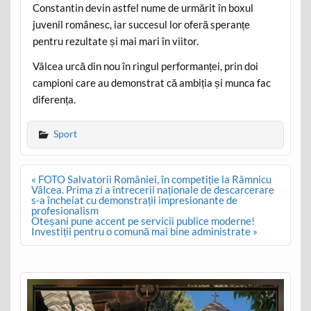
Constantin devin astfel nume de urmărit în boxul
juvenil românesc, iar succesul lor oferă speranțe
pentru rezultate și mai mari în viitor.
Vâlcea urcă din nou în ringul performanței, prin doi
campioni care au demonstrat că ambiția și munca fac
diferența.
Sport
Post
« FOTO Salvatorii României, în competiție la Râmnicu
navigation
Vâlcea. Prima zi a întrecerii naționale de descarcerare
s-a încheiat cu demonstrații impresionante de
profesionalism
Oteșani pune accent pe servicii publice moderne!
Investiții pentru o comună mai bine administrate »