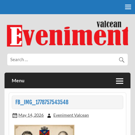
Skip
to
content
Eveniment Valcean
Menu
FB_IMG_1778757543548
May 14, 2026
Eveniment Valcean