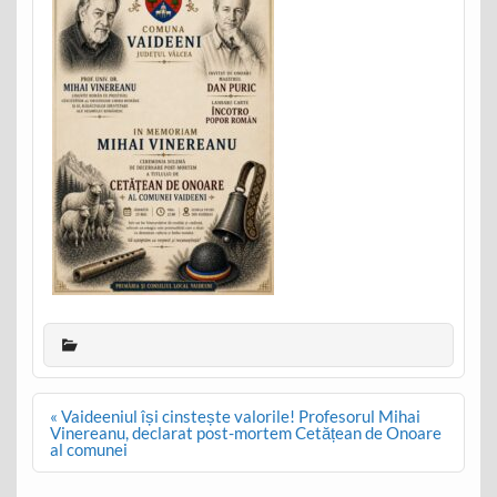
Post
« Vaideeniul își cinstește valorile! Profesorul Mihai
navigation
Vinereanu, declarat post-mortem Cetățean de Onoare
al comunei