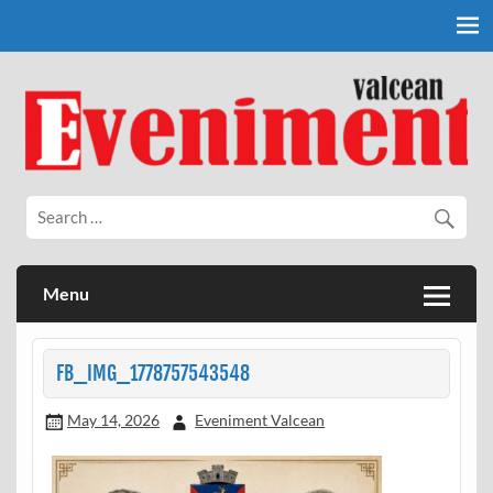
Skip
to
content
Eveniment Valcean
Menu
FB_IMG_1778757543548
May 14, 2026
Eveniment Valcean