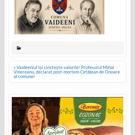
Post
« Vaideeniul își cinstește valorile! Profesorul Mihai
navigation
Vinereanu, declarat post-mortem Cetățean de Onoare
al comunei